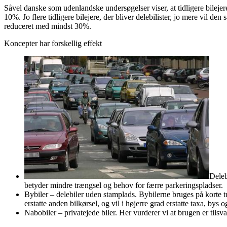
Såvel danske som udenlandske undersøgelser viser, at tidligere bileje
10%. Jo flere tidligere bilejere, der bliver delebilister, jo mere vil
reduceret med mindst 30%.
Koncepter har forskellig effekt
Deleb
betyder mindre trængsel og behov for færre parkeringspladser.
Bybiler – delebiler uden stamplads. Bybilerne bruges på korte tu
erstatte anden bilkørsel, og vil i højerre grad erstatte taxa, bys o
Nabobiler – privatejede biler. Her vurderer vi at brugen er tils