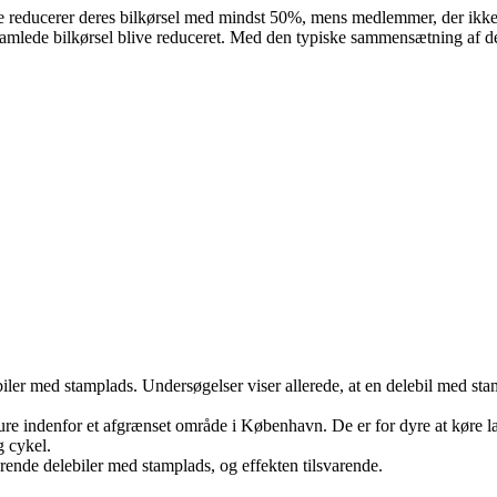
re reducerer deres bilkørsel med mindst 50%, mens medlemmer, der ikke ti
 den samlede bilkørsel blive reduceret. Med den typiske sammensætning af
iler med stamplads. Undersøgelser viser allerede, at en delebil med stamp
re indenfor et afgrænset område i København. De er for dyre at køre lang
g cykel.
varende delebiler med stamplads, og effekten tilsvarende.