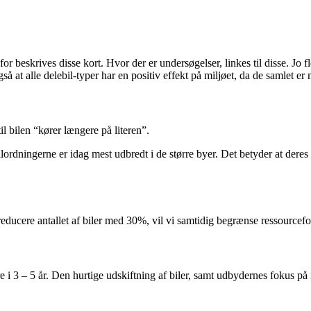
 beskrives disse kort. Hvor der er undersøgelser, linkes til disse. Jo fle
at alle delebil-typer har en positiv effekt på miljøet, da de samlet er med
l bilen “kører længere på literen”.
ordningerne er idag mest udbredt i de større byer. Det betyder at deres b
educere antallet af biler med 30%, vil vi samtidig begrænse ressourcefo
e i 3 – 5 år. Den hurtige udskiftning af biler, samt udbydernes fokus på 