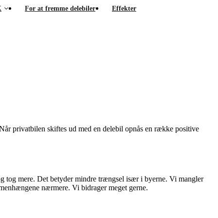
K
For at fremme delebiler
Effekter
 Når privatbilen skiftes ud med en delebil opnås en række positive
 og tog mere. Det betyder mindre trængsel især i byerne. Vi mangler
sammenhængene nærmere. Vi bidrager meget gerne.