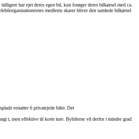
dligere har ejet deres egen bil, kun forøger deres bilkørsel med ca.
 delebilorganisationernes medlems skarer bliver den samlede bilkørsel
lads erstatter 6 privatejede biler. Det
t i, men effektive til korte ture. Bybilerne vil derfor i mindre grad