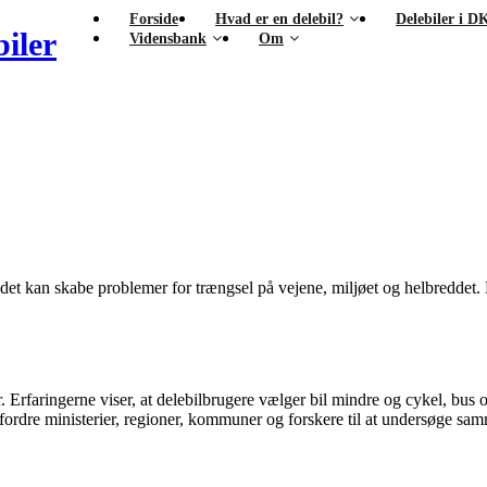
Forside
Hvad er en delebil?
Delebiler i D
iler
Vidensbank
Om
 det kan skabe problemer for trængsel på vejene, miljøet og helbreddet.
. Erfaringerne viser, at delebilbrugere vælger bil mindre og cykel, bus
fordre ministerier, regioner, kommuner og forskere til at undersøge 