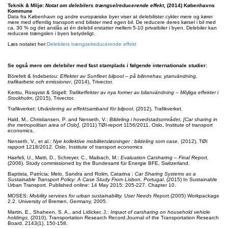
Teknik & Miljø:
Notat om delebilers trængselreducerende effekt
, (
2014) Københavns
Kommune
Data fra København og andre europæiske byer viser at delebilister cykler mere og kører
mere med offentlig transport end bilister med egen bil. De reducere deres kørsel i bil med
ca. 30 % og det anslås at én delebil erstatter mellem 5-10 privatbiler i byen. Delebiler kan
reducere trængslen i byen betydeligt.
Læs notatet her:
Delebilers trængselreducerende effekt
Se også mere om delebiler med fast stamplads i følgende internationale studier:
Börefelt & Indebetou:
Effekter av Sunfleet bilpool – på bilinnehav, ytanvändning,
trafikarbete och emissioner
, (2014), Trivector.
Kerttu, Rosqvist & Stigell:
Trafikeffekter av nya former av bilanvändning – Möjliga effekter i
Stockholm
, (2015), Trivector.
Trafikverket:
Utvärdering av effektsamband för bilpool
, (2012), Trafikverket.
Hald, M., Christiansen, P. and Nenseth, V.:
Bildeling i hovedstadsområdet, [Car sharing in
the metropolitian area of Oslo],
(2011) TØI-report 1156/2011. Oslo, Institute of transport
economics.
Nenseth, V., et al.:
Nye kollektive mobilitetsløsninger : bildeling som case,
(2012), TØI
rapport 1218/2012. Oslo, Institute of transport economics
Haefeli, U., Matti, D., Schreyer, C., Maibach, M.:
Evaluation Carsharing – Final Report,
(2006). Study commissioned by the Bundesamt für Energie BFE, Switzerland.
Baptista, Patrícia; Melo, Sandra and Rolim, Catarina :
Car Sharing Systems as a
Sustainable Transport Policy: A Case Study From Lisbon, Portugal
. (2015) In Sustainable
Urban Transport. Published online: 14 May 2015: 205-227. Chapter 10.
MOSES:
Mobility services for urban sustainability. User Needs Report.
(2005) Workpackage
2.2. University of Bremen, Germany, 2005.
Martin, E., Shaheen, S. A., and Lidicker, J.:
Impact of carsharing on household vehicle
holdings,
(2010), Transportation Research Record:Journal of the Transportation Research
Board, 2143(1), 150-158.