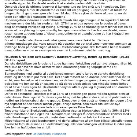
anskaffe sig en bil. En delebil anslås til at erstatte mellem 4-8 privatbiler.
Generelt bliver delebilerne benyttet til længere ture og ikke små ture i hverdagen. Den
gennemsnitlige tur for delebillisterne er cirka 60 km per gang. Størstedelen af billisterne
bruger bilen 1 gang om ugen eller hver 14 dag. Ellers cykler de fleste af dem og en del
tager den offentlige transport i hverdagene.
Undersøgelsen indikerer at delebilsmedlemskab ikke øger brugen af bil signifikant blandt
medlemmerne der ikke før ejede en bil. 27% har endda oplevet en forøgelse af deres
brug af offentlig transport og cykling. Omkring 70 % af de trafikanter som før har ejet en bil
svarer at de cykler og bruger offentlig transport mere efter de har fået en delebil, mens
resten svarer at deres brug af disse transportformer er uændret efter de har indgået i en
delebilsordning.
For at udbrede delebilisme skal ordningerne være mere fleksible. De faste
afhentningspladser skal være tættere på bopælen og det skal være nemmere spontant at
forlænge tiden på bookningen af bilen. Delebilsordningerne skal forbindes bedre til andre
transportformer – det er eksempelvis svært at kombinere delebilen med tog.
Haustein & Nielsen:
Deleøkonomi i transport: udvikling, trends og potentiale,
(2015) –
DTU transport
Danske delebillister ser fordelene i at de har mere fleksibilitet ved at have adgang til en bil,
men ikke behøver at have besværet med omkostningerne og forpligtelserne i at
vedligeholde bilen.
Sammenlignet med studier af delebilsmedlemmer i andre lande er danske delebilister
ældre og der er flere par med børn. Det er interessant at de danske delebilister har råd til
en bil, men fravælger at investere i en, så de kan bruge pengene på noget andet. Det at
delebilisterne bor tæt på en station og på deres arbejdsplads kan mindske deres behov
for at have deres egen bil. Delebillister benytter oftere cykel og togtransport end danskere
mellem 18-84 år med og uden bil.
Der er et potentiale i delebiler idet at 14 % af befolkningen passer til den typiske profil af
delebillisten. Heraf ejer 90 % deres egen bil og det betyder at der er et stort potentiale i at
nedbringe bilejerskabet i denne gruppe. Derudover er der også tendenser der peger på et
nyt segment af delebillister blandt yngre, enlige mænd, som bliver tiltrukket de nye
delebilsordninger uden stamplads som eksempelvis Drive Now.
Tendenser blandt Storkøbenhavns delebillister viser at bilejerskabet faldt fra 36% til 12%
blandt husstande med egen bil. Overordnet set sælger få deres bil fordi de kommer med i
delebilsordninger. Hovedsageligt forhindrer medlemskabet folk i at købe en bil.
Miljøeffekterne af delebilsordningerne vil derfor afhænge af om flere billister afskaffer deres
private bil fordi de er med i en delebilsordning, eller om ordningen vil tiltrække kunder som
ikke før har haft behov for en bil.
Læs rapporten her:
Deleøkonomi i transport