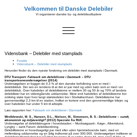
Velkommen til Danske Delebiler
Vi organiserer danske by- og delebilsudbydere
Skift
navigation
Vidensbank – Delebiler med stamplads
Forside
Vidensbank – Delebiler med stamplads
Herunder finder du den nyeste forskning om delebiler med stamplads i Danmark.
DTU Transport:
Faktaark om delebilisme i Danmark
– DTU
transportvaneundersøgelser (2014)
Undersøgelsen er bygget de 0,3 % af den danske befolkning som er med i
delebilsklub. Der ses en tendens til at det er par med og uden børn som er med i en
delebilsklub. Over halvdelen af delebilisterne er mellem 30 og 50 år og 70% af landets
delebilister har en videregående uddannelse. Mere end halvdelen af delebilisterne bor
omkring støre byer hvor langt størstedelen bor i Storkøbenhavn. Delebilisterne har
gennemsnitligt 2,3 km til en station, hvilket er kortere end den gennemsnitlige bilejer, og
over halvdelen har under 5 km til arbejde.
Læs rapporten her:
Faktaark om delebilisme i Danmark
Wrolblewski
, M. S.,
Hansen
, D.L.,
Nielsen
, M.,
Simonsen, B. S.:
Delebilisme – sundt,
økonomisk og miljøvenligt?
(2012)
Speciale fra RUC
Undersøgelse af delebilsbrugere i hovedstaden – Munksøgaard-, Køge-, Albertslund,
Lyngby – samt Farum- delebilsordning.
Delebillisterne er hovedsageligt par med eller uden hjemmeboende børn, med en
mellemlang uddannelse og en årlig indkomst på over 300.000. Undersøgelsen indikerer at
delebilsmedlemskabet har påvirket brugerne til at sælge deres bil, men også til ikke at