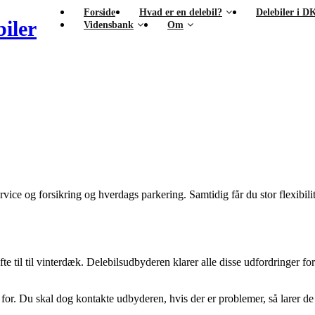
Forside
Hvad er en delebil?
Delebiler i D
iler
Vidensbank
Om
rvice og forsikring og hverdags parkering. Samtidig får du stor flexibili
fte til til vinterdæk. Delebilsudbyderen klarer alle disse udfordringer fo
r. Du skal dog kontakte udbyderen, hvis der er problemer, så larer de 