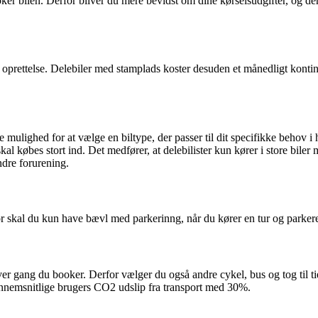
r bilen. Derfor bliver du mere bevidst om dine kørselsudgifter, og derfo
. i oprettelse. Delebiler med stamplads koster desuden et månedligt konti
mulighed for at vælge en biltype, der passer til dit specifikke behov i h
kal købes stort ind. Det medfører, at delebilister kun kører i store biler
ndre forurening.
or skal du kun have bævl med parkerinng, når du kører en tur og parker
ver gang du booker. Derfor vælger du også andre cykel, bus og tog til t
gennemsnitlige brugers CO2 udslip fra transport med 30%.