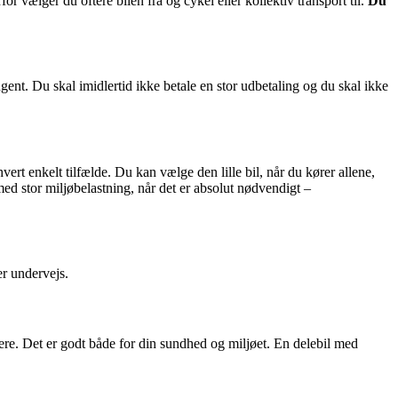
r vælger du oftere bilen fra og cykel eller kollektiv transport til.
Du
ngent. Du skal imidlertid ikke betale en stor udbetaling og du skal ikke
vert enkelt tilfælde. Du kan vælge den lille bil, når du kører allene,
 med stor miljøbelastning, når det er absolut nødvendigt –
er undervejs.
iere. Det er godt både for din sundhed og miljøet. En delebil med