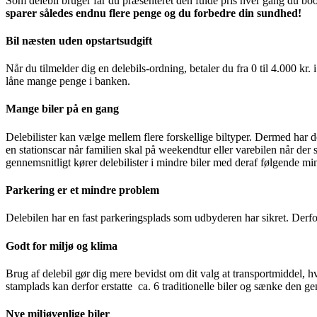
Som delebil bruger får du præsenteret den fulde pris hver gang du booke
sparer således endnu flere penge og du forbedre din sundhed!
Bil næsten uden opstartsudgift
Når du tilmelder dig en delebils-ordning, betaler du fra 0 til 4.000 kr
låne mange penge i banken.
Mange biler på en gang
Delebilister kan vælge mellem flere forskellige biltyper. Dermed har de 
en stationscar når familien skal på weekendtur eller varebilen når der s
gennemsnitligt kører delebilister i mindre biler med deraf følgende mi
Parkering er et mindre problem
Delebilen har en fast parkeringsplads som udbyderen har sikret. Derf
Godt for miljø og klima
Brug af delebil gør dig mere bevidst om dit valg at transportmiddel, h
stamplads kan derfor erstatte ca. 6 traditionelle biler og sænke den 
Nye miljøvenlige biler